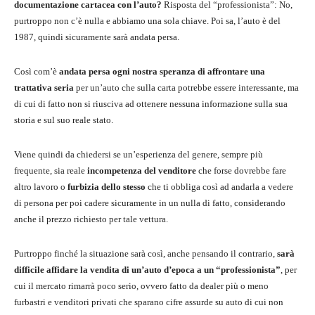
documentazione cartacea con l’auto?
Risposta del “professionista”: No,
purtroppo non c’è nulla e abbiamo una sola chiave. Poi sa, l’auto è del
1987, quindi sicuramente sarà andata persa.
Così com’è
andata persa ogni nostra speranza di affrontare una
trattativa seria
per un’auto che sulla carta potrebbe essere interessante, ma
di cui di fatto non si riusciva ad ottenere nessuna informazione sulla sua
storia e sul suo reale stato.
Viene quindi da chiedersi se un’esperienza del genere, sempre più
frequente, sia reale
incompetenza del venditore
che forse dovrebbe fare
altro lavoro o
furbizia dello stesso
che ti obbliga così ad andarla a vedere
di persona per poi cadere sicuramente in un nulla di fatto, considerando
anche il prezzo richiesto per tale vettura.
Purtroppo finché la situazione sarà così, anche pensando il contrario,
sarà
difficile affidare la vendita di un’auto d’epoca a un “professionista”
, per
cui il mercato rimarrà poco serio, ovvero fatto da dealer più o meno
furbastri e venditori privati che sparano cifre assurde su auto di cui non